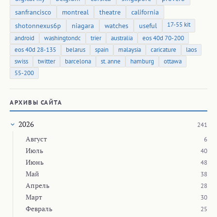
sanfrancisco
montreal
theatre
california
17-55 kit
shotonnexus6p
niagara
watches
useful
android
washingtondc
trier
australia
eos 40d 70-200
eos 40d 28-135
belarus
spain
malaysia
caricature
laos
swiss
twitter
barcelona
st. anne
hamburg
ottawa
55-200
АРХИВЫ САЙТА
2026
241
Август
6
Июль
40
Июнь
48
Май
38
Апрель
28
Март
30
Февраль
25