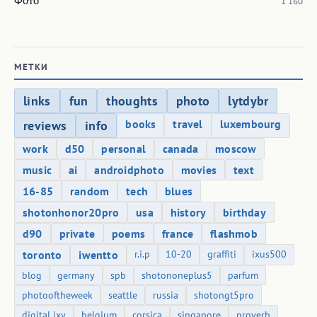
1 160
МЕТКИ
links
fun
thoughts
photo
lytdybr
books
travel
luxembourg
reviews
info
work
d50
personal
canada
moscow
music
ai
androidphoto
movies
text
16-85
random
tech
blues
shotonhonor20pro
usa
history
birthday
d90
private
poems
france
flashmob
toronto
iwentto
r.i.p
10-20
graffiti
ixus500
blog
germany
spb
shotononeplus5
parfum
photooftheweek
seattle
russia
shotongt5pro
digital ixy
belgium
corsica
singapore
proverb