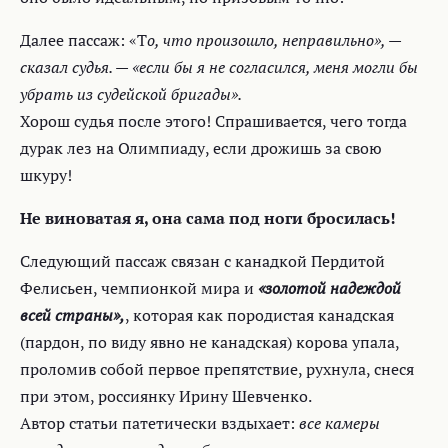
Далее пассаж: «Т
о, что произошло, неправильно», —
сказал судья. — «если бы я не согласился, меня могли бы
убрать из судейской бригады».
Хорош судья после этого! Спрашивается, чего тогда
дурак лез на Олимпиаду, если дрожишь за свою
шкуру!
Не виноватая я, она сама под ноги бросилась!
Следующий пассаж связан с канадкой Пердитой
Фелисьен, чемпионкой мира и
«золотой надеждой
всей страны»,
, которая как породистая канадская
(пардон, по виду явно не канадская) корова упала,
проломив собой первое препятствие, рухнула, снеся
при этом, россиянку Ирину Шевченко.
Автор статьи патетически вздыхает:
все камеры