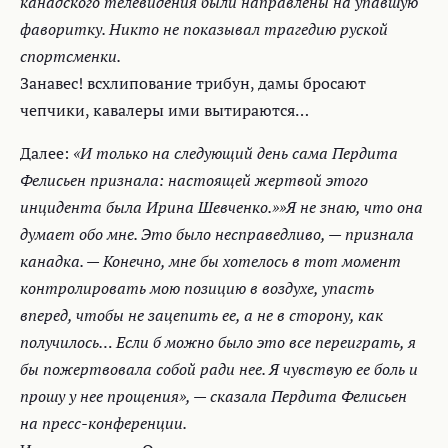
канадского телевидения были направлены на упавшую
фаворитку. Никто не показывал трагедию руской
спортсменки.
Занавес! всхлипование трибун, дамы бросают
чепчики, кавалеры ими вытираются…
Далее:
«И только на следующий день сама Пердита
Фелисьен признала: настоящей жертвой этого
инцидента была Ирина Шевченко.»»Я не знаю, что она
думает обо мне. Это было несправедливо, — признала
канадка. — Конечно, мне бы хотелось в тот момент
контролировать мою позицию в воздухе, упасть
вперед, чтобы не зацепить ее, а не в сторону, как
получилось… Если б можно было это все переиграть, я
бы пожертвовала собой ради нее. Я чувствую ее боль и
прошу у нее прощения», — сказала Пердита Фелисьен
на пресс-конференции.