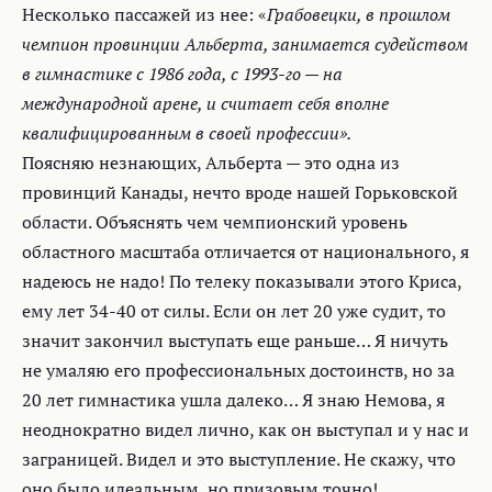
Несколько пассажей из нее: «
Грабовецки, в прошлом
чемпион провинции Альберта, занимается судейством
в гимнастике с 1986 года, с 1993-го — на
международной арене, и считает себя вполне
квалифицированным в своей профессии».
Поясняю незнающих, Альберта — это одна из
провинций Канады, нечто вроде нашей Горьковской
области. Объяснять чем чемпионский уровень
областного масштаба отличается от национального, я
надеюсь не надо! По телеку показывали этого Криса,
ему лет 34-40 от силы. Если он лет 20 уже судит, то
значит закончил выступать еще раньше… Я ничуть
не умаляю его профессиональных достоинств, но за
20 лет гимнастика ушла далеко… Я знаю Немова, я
неоднократно видел лично, как он выступал и у нас и
заграницей. Видел и это выступление. Не скажу, что
оно было идеальным, но призовым точно!