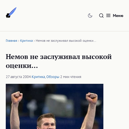
Перейти
к
Меню
содержимому
Главная
Критика
Немов не заслуживал высокой оценки…
Немов не заслуживал высокой
оценки…
27 августа 2004
·
Критика
,
Обзоры
·
2 мин чтения