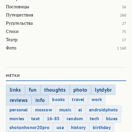
Пословицы
26
Путешествия
260
Ругательства
27
Стихи
75
Театр
17
Фото
1 160
МЕТКИ
links
fun
thoughts
photo
lytdybr
books
travel
work
reviews
info
personal
moscow
music
ai
androidphoto
movies
text
16-85
random
tech
blues
shotonhonor20pro
usa
history
birthday