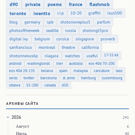
d90
private
poems
france
flashmob
toronto
iwentto
r.i.p
10-20
graffiti
ixus500
blog
germany
spb
shotononeplus5
parfum
photooftheweek
seattle
russia
shotongt5pro
digital ixy
belgium
corsica
singapore
proverb
sanfrancisco
montreal
theatre
california
17-55 kit
shotonnexus6p
niagara
watches
useful
android
washingtondc
trier
australia
eos 40d 70-200
eos 40d 28-135
belarus
spain
malaysia
caricature
laos
swiss
twitter
barcelona
st. anne
hamburg
luxembourg
ottawa
55-200
canada
d50
АРХИВЫ САЙТА
2026
241
Август
6
Июль
40