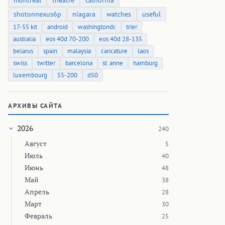
montreal
theatre
california
shotonnexus6p
niagara
watches
useful
17-55 kit
android
washingtondc
trier
australia
eos 40d 70-200
eos 40d 28-135
belarus
spain
malaysia
caricature
laos
swiss
twitter
barcelona
st. anne
hamburg
luxembourg
55-200
d50
АРХИВЫ САЙТА
2026
240
Август
5
Июль
40
Июнь
48
Май
38
Апрель
28
Март
30
Февраль
25