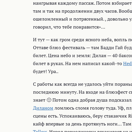
наигрывая каждому пассаж. Потом взбираетс
там и так на продолжении двух часов. Вооб
ошеломленный и потрясенный. , довольно ул
говорил, что тебе понравится»…
И тут — как гром среди ясного неба, вопль п
Оттаве блюз фестиваль — там Бадди Гай буд
билет. Цена небо и земля: Дилан — 40 баксо
билет в руках. На нем написал какой-то
Hed
будет! Ура..
С работы как всегда не удалось уйти порань
последнюю минуту. На входе на блюзфест сп
знает 🙁 Потом одна добрая душа подсказал
Диланом
ломлюсь сломя голову туда. Уф, п
сцены есть. Успокаиваюсь, беру стаканчик Ri
кайф впервые за день протянуть ноги… Там
Tellers
. Народ периодически вскакивает на 