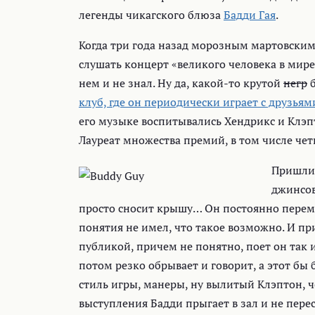
легенды чикагского блюза
Бадди Гая
.
Когда три года назад морозным мартовским
слушать концерт «великого человека в мире 
нем и не знал. Ну да, какой-то крутой
негр
б
клуб, где он периодически играет с друзьям
его музыке воспитывались Хендрикс и Клэпт
Лауреат множества премий, в том числе чет
Пришли,
джинсов
просто сносит крышу… Он постоянно переме
понятия не имел, что такое возможно. И пр
публикой, причем не понятно, поет он так и
потом резко обрывает и говорит, а этот бы 
стиль игры, манеры, ну вылитый Клэптон, ч
выступления Бадди прыгает в зал и не перес