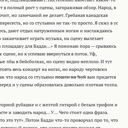
 в полный рост у сцены, загораживая обзор. Народ, в
рчит, но замечаний не делает. Гребаная канадская
ресесть, но со стульями не так-то просто. Я сижу в ус
ось, дают отдых натруженным ногам и наслаждаюсь
заканчивает играть музыка, на сцену вылезает
вим площадку для Бадди…» Я понимаю пора — срываюсь
цене, но я успеваю ввернуться в поток. Уф,
 лбы в бейсболках, но сцену видно неплохо. И тут
оять весь концерт на ногах, но народу чертовски
так что народ со стульями
пошли на %уй
вам придется
перед и у сцены образовалась довольно плотная толпа.
сторной рубашке и с желтой гитарой с белым грифом и
асте и заводить народ… У… Чего стоит одна фраза.
о это тут». Потом Бадди что-то проворчал про то, что
гитарный пассаж, что народ просто визжал от