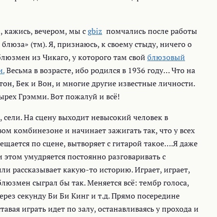
, кажись, вечером, мы с
gbiz
помчались после работы
блюза» (тм). Я, признаюсь, к своему стыду, ничего о
люзмен из Чикаго, у которого там свой
блюзовый
и.
Весьма в возрасте, ибо родился в 1936 году… Что на
он, Бек и Вон, и многие другие известные личности.
ырех Грэмми. Вот пожалуй и всё!
 сели. На сцену выходит невысокий человек в
ом комбинезоне и начинает зажигать так, что у всех
щается по сцене, вытворяет с гитарой такое….Я даже
и этом умудряется постоянно разговаривать с
ли рассказывает какую-то историю. Играет, играет,
блюзмен сыграл бы так. Меняется всё: тембр голоса,
ерез секунду Би Би Кинг и т.д. Прямо посередине
тавая играть идет по залу, останавливаясь у прохода и