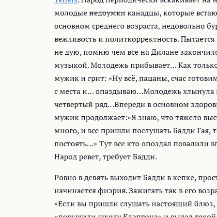
молодые
недоумки
канадцы, которые встают
основном среднего возраста, недовольно бу
вежливость и политкорректность. Пытается пе
не дую, помню чем все на Дилане закончил
музыкой. Молодежь прибывает… Как только 
мужик и грит: «Ну всё, пацаны, счас гото
с места и… опаздываю…Молодежь хлынула к с
четвертый ряд…Впереди в основном здоровые
мужик продолжает:»Я знаю, что тяжело выст
много, и все пришли послушать Бадди Гая, 
постоять…» Тут все кто опоздал повалили в
Народ ревет, требует Бадди.
Ровно в девять выходит Бадди в кепке, про
начинается фиэрия. Зажигать так в его возр
«Если вы пришли слушать настоящий блюз, т
«порушили школу Клэптона» и выдал такой 