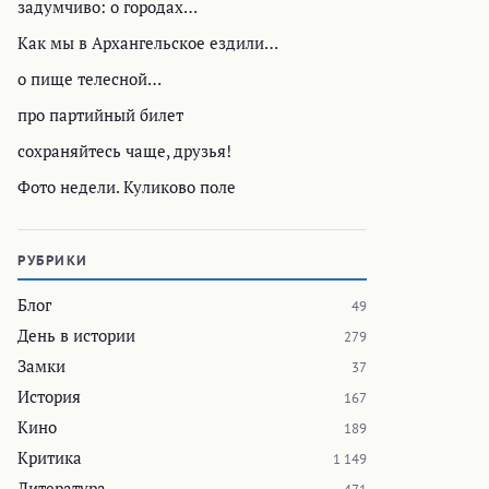
задумчиво: o городах…
Как мы в Архангельское ездили…
о пище телесной…
про партийный билет
сохраняйтесь чаще, друзья!
Фото недели. Куликово поле
РУБРИКИ
Блог
49
День в истории
279
Замки
37
История
167
Кино
189
Критика
1 149
Литература