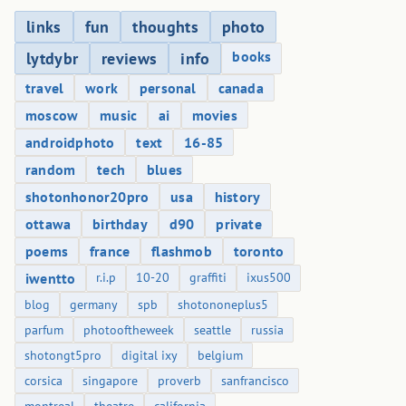
links
fun
thoughts
photo
books
lytdybr
reviews
info
travel
work
personal
canada
moscow
music
ai
movies
androidphoto
text
16-85
random
tech
blues
shotonhonor20pro
usa
history
ottawa
birthday
d90
private
poems
france
flashmob
toronto
iwentto
r.i.p
10-20
graffiti
ixus500
blog
germany
spb
shotononeplus5
parfum
photooftheweek
seattle
russia
shotongt5pro
digital ixy
belgium
corsica
singapore
proverb
sanfrancisco