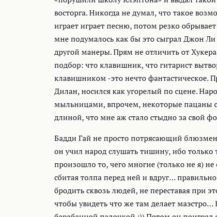
восторга. Никогда не думал, что такое во
играет играет песню, потом резко обрывает 
мне подумалось как бы это сыграл Джон Ли 
другой манеры. Прям не отличить от Хукера 
подбор: что клавишник, что гитарист вытвор
клавишником -это нечто фантастическое. Пр
Дилан, носился как угорелый по сцене. Нар
мыльницами, впрочем, некоторые пацаны с
длиной, что мне аж стало стыдно за свой фот
Бадди Гай не просто потрясающий блюзмен,
он учил народ слушать тишину, ибо только
произошло то, чего многие (только не я) не
сбитая толпа перед ней и вдруг… правильн
бродить сквозь людей, не переставая при э
чтобы увидеть что же там делает маэстро… 
барабанной палочкой :)) Потом он поиграл 