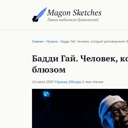
Перейти
Magon Sketches
к
содержимому
Лавка любителя древностей
Главная
Музыка
Бадди Гай. Человек, который разговаривает
Бадди Гай. Человек, 
блюзом
10 июля 2007
·
Музыка
,
Обзоры
·
5 мин чтения