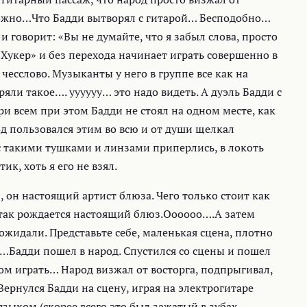
зможно…Что Бадди вытворял с гитарой… Бесподобно…
и говорит: «Вы не думайте, что я забыл слова, просто
Хукер» и без перехода начинает играть совершенно в
чесслово. Музыканты у него в группе все как на
яли такое…. уууууу… это надо видеть. А дуэль Бадди с
и всем при этом Бадди не стоял на одном месте, как
од пользовался этим во всю и от души щелкал
 такими тушками и линзами приперлись, в локоть
ик, хоть я его не взял.
 он настоящий артист блюза. Чего только стоит как
 так рождается настоящий блюз.Оооооо….А затем
 ожидали. Представьте себе, маленькая сцена, плотно
о…Бадди пошел в народ. Спустился со сцены и пошел
том играть… Народ визжал от восторга, подпрыгивал,
Вернулся Бадди на сцену, играя на электрогитаре
языком (скорее всего это был зажатый в зубах