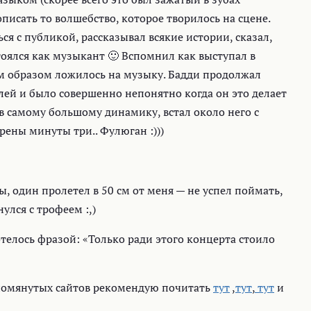
писать то волшебство, которое творилось на сцене.
я с публикой, рассказывал всякие истории, сказал,
тоялся как музыкант 🙂 Вспомнил как выступал в
ым образом ложилось на музыку. Бадди продолжал
ей и было совершенно непонятно когда он это делает
 в самому большому динамику, встал около него с
рены минуты три.. Фулюган :)))
 один пролетел в 50 см от меня — не успел поймать,
нулся с трофеем :,)
телось фразой: «Только ради этого концерта стоило
упомянутых сайтов рекомендую почитать
тут
,
тут
,
тут
и