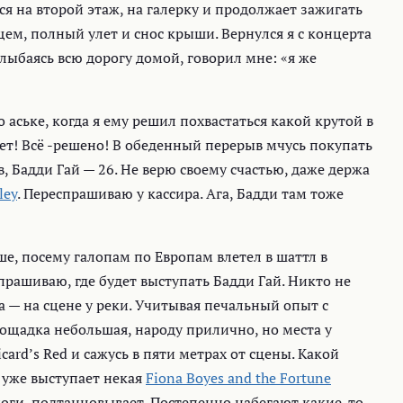
я на второй этаж, на галерку и продолжает зажигать
щем, полный улет и снос крыши. Вернулся я с концерта
ыбаясь всю дорогу домой, говорил мне: «я же
о аське, когда я ему решил похвастаться какой крутой в
ет! Всё -решено! В обеденный перерыв мчусь покупать
в, Бадди Гай — 26. Не верю своему счастью, даже держа
ley
. Переспрашиваю у кассира. Ага, Бадди там тоже
ше, посему галопам по Европам влетел в шаттл в
рашиваю, где будет выступать Бадди Гай. Никто не
а — на сцене у реки. Учитывая печальный опыт с
лощадка небольшая, народу прилично, но места у
сard’s Red и сажусь в пяти метрах от сцены. Какой
 уже выступает некая
Fiona Boyes and the Fortune
ноги, подтанцовывает. Постепенно набегают какие-то