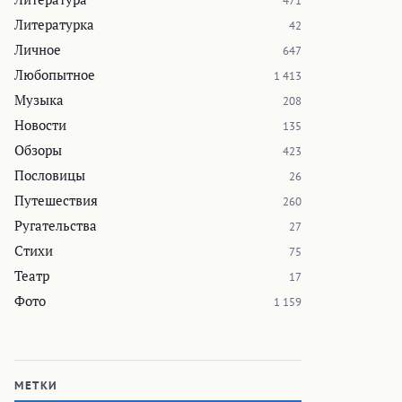
471
Литературка
42
Личное
647
Любопытное
1 413
Музыка
208
Новости
135
Обзоры
423
Пословицы
26
Путешествия
260
Ругательства
27
Стихи
75
Театр
17
Фото
1 159
МЕТКИ