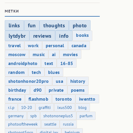
МЕТКИ
links
fun
thoughts
photo
books
lytdybr
reviews
info
travel
work
personal
canada
moscow
music
ai
movies
androidphoto
text
16-85
random
tech
blues
shotonhonor20pro
usa
history
birthday
d90
private
poems
france
flashmob
toronto
iwentto
r.i.p
10-20
graffiti
ixus500
blog
germany
spb
shotononeplus5
parfum
photooftheweek
seattle
russia
shotongt5pro
digital ixy
belgium