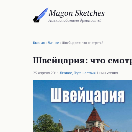
Перейти
Magon Sketches
к
содержимому
Лавка любителя древностей
Главная
Личное
Швейцария: что смотреть?
Швейцария: что смот
25 апреля 2011
·
Личное
,
Путешествия
·
1 мин чтения