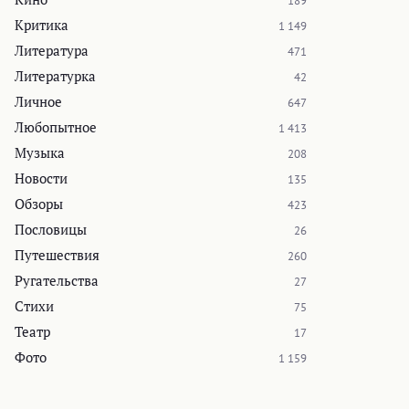
189
Критика
1 149
Литература
471
Литературка
42
Личное
647
Любопытное
1 413
Музыка
208
Новости
135
Обзоры
423
Пословицы
26
Путешествия
260
Ругательства
27
Стихи
75
Театр
17
Фото
1 159