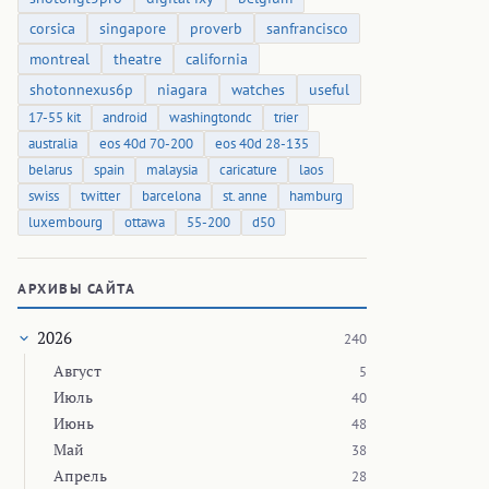
corsica
singapore
proverb
sanfrancisco
montreal
theatre
california
shotonnexus6p
niagara
watches
useful
17-55 kit
android
washingtondc
trier
australia
eos 40d 70-200
eos 40d 28-135
belarus
spain
malaysia
caricature
laos
swiss
twitter
barcelona
st. anne
hamburg
luxembourg
ottawa
55-200
d50
АРХИВЫ САЙТА
2026
240
Август
5
Июль
40
Июнь
48
Май
38
Апрель
28