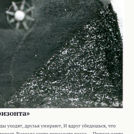
ризонта»
ды уходят, друзья умирают, И вдруг убедишься, что
горает. Вначале черта горизонта резка — Прямая черта