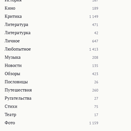
167
Кино
189
Критика
1 149
Литература
471
Литературка
42
Личное
647
Любопытное
1 413
Музыка
208
Новости
135
Обзоры
423
Пословицы
26
Путешествия
260
Ругательства
27
Стихи
75
Театр
17
Фото
1 159