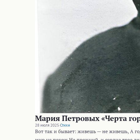
Мария Петровых «Черта го
28 июля 2025
·
Стихи
Вот так и бывает: живешь — не живешь, А го
мир не похож На прежний, и сердце твое до