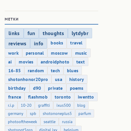
МЕТКИ
links
fun
thoughts
lytdybr
books
travel
reviews
info
work
personal
moscow
music
ai
movies
androidphoto
text
16-85
random
tech
blues
shotonhonor20pro
usa
history
birthday
d90
private
poems
france
flashmob
toronto
iwentto
r.i.p
10-20
graffiti
ixus500
blog
germany
spb
shotononeplus5
parfum
photooftheweek
seattle
russia
shotongt5pro
digital ixy
belgium