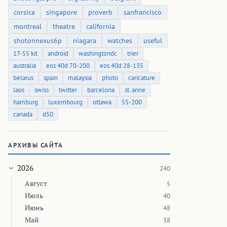
corsica
singapore
proverb
sanfrancisco
montreal
theatre
california
shotonnexus6p
niagara
watches
useful
17-55 kit
android
washingtondc
trier
australia
eos 40d 70-200
eos 40d 28-135
belarus
spain
malaysia
photo
caricature
laos
swiss
twitter
barcelona
st. anne
hamburg
luxembourg
ottawa
55-200
canada
d50
АРХИВЫ САЙТА
2026
240
Август
5
Июль
40
Июнь
48
Май
38