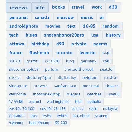
books
travel
work
d50
reviews
info
personal
canada
moscow
music
ai
androidphoto
movies
text
16-85
random
tech
blues
shotonhonor20pro
usa
history
ottawa
birthday
d90
private
poems
france
flashmob
toronto
iwentto
r.i.p
10-20
graffiti
ixus500
blog
germany
spb
shotononeplus5
parfum
photooftheweek
seattle
russia
shotongt5pro
digital ixy
belgium
corsica
singapore
proverb
sanfrancisco
montreal
theatre
california
shotonnexus6p
niagara
watches
useful
17-55 kit
android
washingtondc
trier
australia
eos 40d 70-200
eos 40d 28-135
belarus
spain
malaysia
caricature
laos
swiss
twitter
barcelona
st. anne
hamburg
luxembourg
55-200