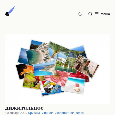
Перейти
к
Меню
содержимому
дижитальное
10 января 2005
·
Критика
,
Личное
,
Любопытное
,
Фото