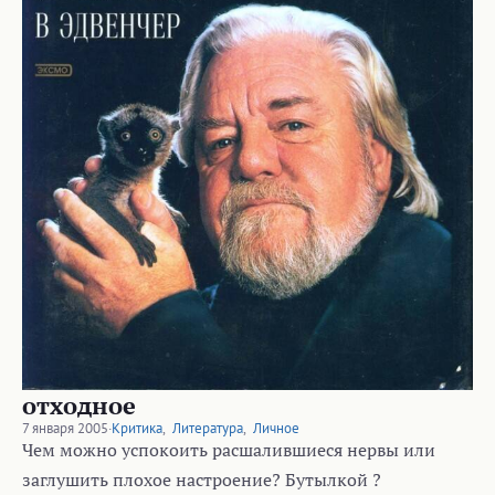
отходное
7 января 2005
·
Критика
,
Литература
,
Личное
Чем можно успокоить расшалившиеся нервы или
заглушить плохое настроение? Бутылкой ?