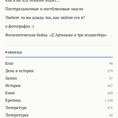
Постпраздничные и постблюзовые мысли
Любите ли вы дождь так, как люблю его я?
о фотографах :)
Филологическая байка. «Д`Артаньян и три мушкетёра»
РУБРИКИ
Блог
49
День в истории
279
Замки
37
История
167
Кино
189
Критика
1 150
Литература
471
Литературка
42