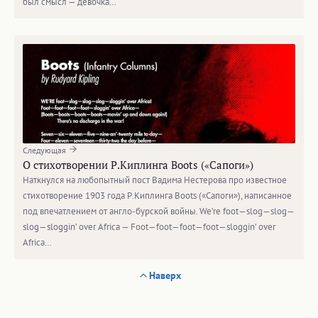
был смысл — девочка…
Следующая
О стихотворении Р.Киплинга Boots («Сапоги»)
Наткнулся на любопытный пост Вадима Нестерова про известное
стихотворение 1903 года Р.Киплинга Boots («Сапоги»), написанное
под впечатлением от англо-бурской войны. We’re foot—slog—slog—
slog—sloggin’ over Africa — Foot—foot—foot—foot—sloggin’ over
Africa…
Наверх