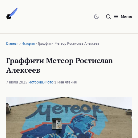
Перейти
к
Меню
содержимому
Главная
История
Граффити Метеор Ростислав Алексеев
Граффити Метеор Ростислав
Алексеев
7 июля 2025
·
История
,
Фото
·
1 мин чтения