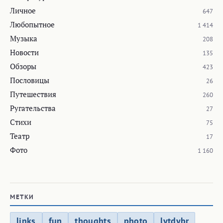
Личное
647
Любопытное
1 414
Музыка
208
Новости
135
Обзоры
423
Пословицы
26
Путешествия
260
Ругательства
27
Стихи
75
Театр
17
Фото
1 160
МЕТКИ
links
fun
thoughts
photo
lytdybr