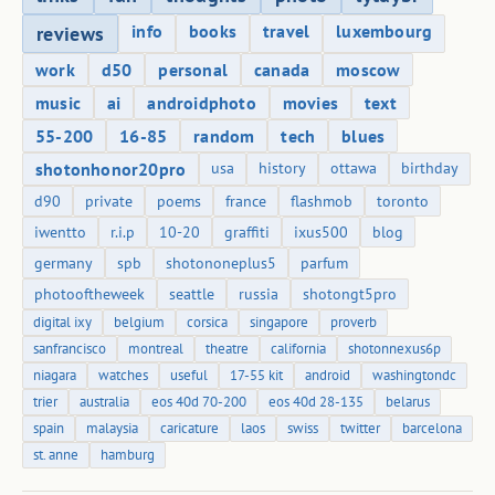
info
books
travel
luxembourg
reviews
work
d50
personal
canada
moscow
music
ai
androidphoto
movies
text
55-200
16-85
random
tech
blues
shotonhonor20pro
usa
history
ottawa
birthday
d90
private
poems
france
flashmob
toronto
iwentto
r.i.p
10-20
graffiti
ixus500
blog
germany
spb
shotononeplus5
parfum
photooftheweek
seattle
russia
shotongt5pro
digital ixy
belgium
corsica
singapore
proverb
sanfrancisco
montreal
theatre
california
shotonnexus6p
niagara
watches
useful
17-55 kit
android
washingtondc
trier
australia
eos 40d 70-200
eos 40d 28-135
belarus
spain
malaysia
caricature
laos
swiss
twitter
barcelona
st. anne
hamburg