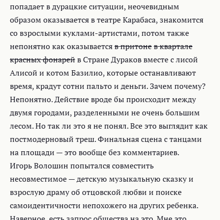
попадает в дурацкие ситуации, неочевидным
образом оказывается в театре Карабаса, знакомится
со взрослыми куклами-артистами, потом также
непонятно как оказывается
в притоне
в квартале
красных фонарей
в Стране Дураков вместе с лисой
Алисой и котом Базилио, которые останавливают
время, крадут сотни пальто и деньги. Зачем почему?
Непонятно. Действие вроде бы происходит между
двумя городами, разделенными не очень большим
лесом. Но так ли это я не понял. Все это выглядит как
постмодерновый треш. Финальная сцена с танцами
на площади — это вообще без комментариев.
Игорь Волошин попытался совместить
несовместимое — детскую музыкальную сказку и
взрослую драму об отцовской любви и поиске
самоидентичности непохожего на других ребенка.
Наверное, есть запрос общества на это. Мне это