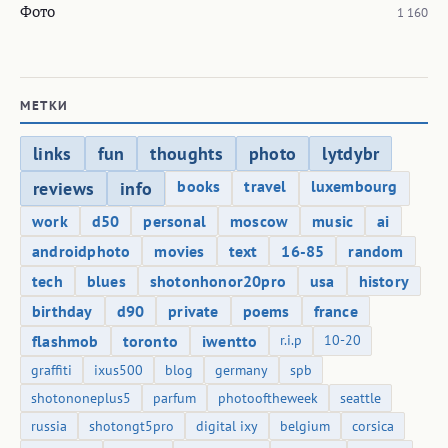
Фото
1 160
МЕТКИ
links
fun
thoughts
photo
lytdybr
books
travel
luxembourg
reviews
info
work
d50
personal
moscow
music
ai
androidphoto
movies
text
16-85
random
tech
blues
shotonhonor20pro
usa
history
birthday
d90
private
poems
france
flashmob
toronto
iwentto
r.i.p
10-20
graffiti
ixus500
blog
germany
spb
shotononeplus5
parfum
photooftheweek
seattle
russia
shotongt5pro
digital ixy
belgium
corsica