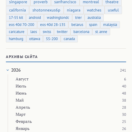
singapore
proverb
sanfrancisco
montreal
theatre
california
shotonnexus6p
niagara
watches
useful
17-55 kit
android
washingtondc
trier
australia
eos 40d 70-200
eos 40d 28-135
belarus
spain
malaysia
caricature
laos
swiss
twitter
barcelona
st. anne
hamburg
ottawa
55-200
canada
АРХИВЫ САЙТА
2026
241
Август
6
Июль
40
Июнь
48
Май
38
Апрель
28
Март
30
Февраль
25
Январь
26