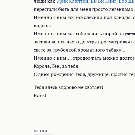
люди как
Эрик Клэптон
,
Би Би Кинг
,
Боб Ди
перестали быть для меня просто легендами
Именно с ним мы исколесили пол Канады, от
видео…
Именно с ним мы собирались порой на
рюм
засиживались часто до утра просматривая ве
свете за трубочкой ароматного табаку…
Именно с ним….
(продолжать можно долго)
Короче, Ген, за тебя!
С днем рождения Тебя, дружище, щастия теб
Тебя здесь здорово не хватает!
Вотъ!
МЕТКИ