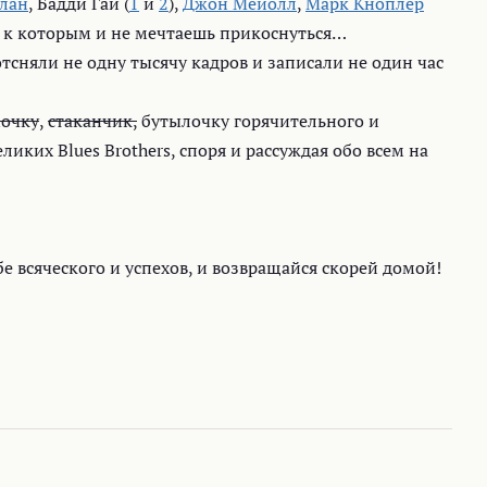
лан
, Бадди Гай (
1
и
2
),
Джон Мейолл
,
Марк Кноплер
, к которым и не мечтаешь прикоснуться…
сняли не одну тысячу кадров и записали не один час
очку
,
стаканчик,
бутылочку горячительного и
ликих Blues Brothers, споря и рассуждая обо всем на
е всяческого и успехов, и возвращайся скорей домой!