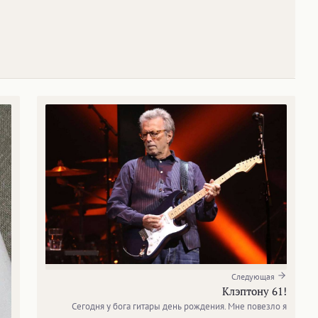
Следующая
Клэптону 61!
Сегодня у бога гитары день рождения. Мне повезло я