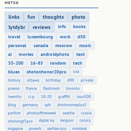
МЕТКИ
links
fun
thoughts
photo
info
books
lytdybr
reviews
travel
luxembourg
work
d50
personal
canada
moscow
music
ai
movies
androidphoto
text
55-200
16-85
random
tech
blues
shotonhonor20pro
usa
history
ottawa
birthday
d90
private
poems
france
flashmob
toronto
iwentto
r.i.p
10-20
graffiti
ixus500
blog
germany
spb
shotononeplus5
parfum
photooftheweek
seattle
russia
digital ixy
belgium
corsica
shotongt5pro
singapore
proverb
sanfrancisco
montreal