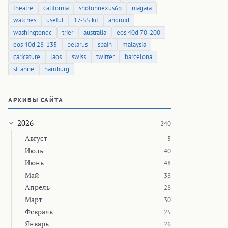
theatre
california
shotonnexus6p
niagara
watches
useful
17-55 kit
android
washingtondc
trier
australia
eos 40d 70-200
eos 40d 28-135
belarus
spain
malaysia
caricature
laos
swiss
twitter
barcelona
st. anne
hamburg
АРХИВЫ САЙТА
2026
240
Август
5
Июль
40
Июнь
48
Май
38
Апрель
28
Март
30
Февраль
25
Январь
26