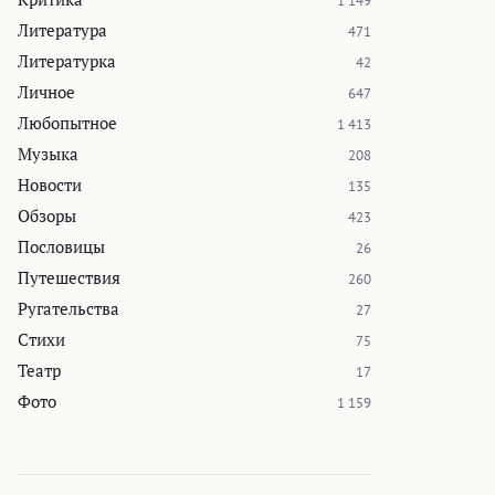
1 149
Литература
471
Литературка
42
Личное
647
Любопытное
1 413
Музыка
208
Новости
135
Обзоры
423
Пословицы
26
Путешествия
260
Ругательства
27
Стихи
75
Театр
17
Фото
1 159