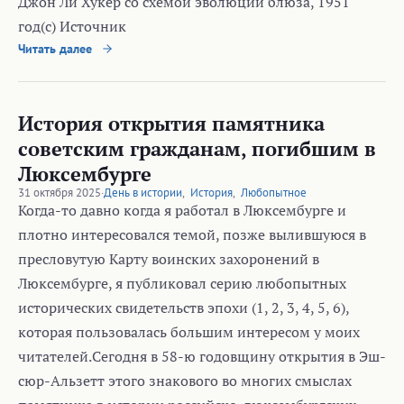
Джон Ли Хукер со схемой эволюции блюза, 1951
год(c) Источник
Читать далее
История открытия памятника
советским гражданам, погибшим в
Люксембурге
31 октября 2025
·
День в истории
,
История
,
Любопытное
Когда-то давно когда я работал в Люксембурге и
плотно интересовался темой, позже вылившуюся в
пресловутую Карту воинских захоронений в
Люксембурге, я публиковал серию любопытных
исторических свидетельств эпохи (1, 2, 3, 4, 5, 6),
которая пользовалась большим интересом у моих
читателей.Сегодня в 58-ю годовщину открытия в Эш-
сюр-Альзетт этого знакового во многих смыслах