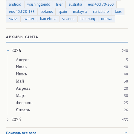
android
washingtondc
trier
australia
eos 40d 70-200
eos 40d 28-135
belarus
spain
malaysia
caricature
laos
swiss
twitter
barcelona
st. anne
hamburg
ottawa
АРХИВЫ САЙТА
2026
240
Август
5
Июль
40
Июнь
48
Май
38
Апрель
28
Март
30
Февраль
25
Январь
26
2025
433
Показать все года