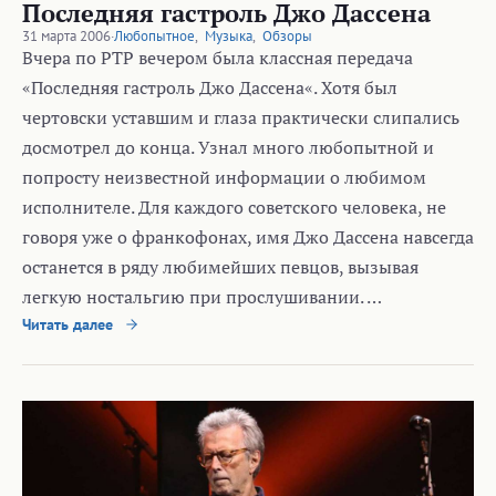
Последняя гастроль Джо Дассена
31 марта 2006
·
Любопытное
,
Музыка
,
Обзоры
Вчера по РТР вечером была классная передача
«Последняя гастроль Джо Дассена«. Хотя был
чертовски уставшим и глаза практически слипались
досмотрел до конца. Узнал много любопытной и
попросту неизвестной информации о любимом
исполнителе. Для каждого советского человека, не
говоря уже о франкофонах, имя Джо Дассена навсегда
останется в ряду любимейших певцов, вызывая
легкую ностальгию при прослушивании. …
Читать далее