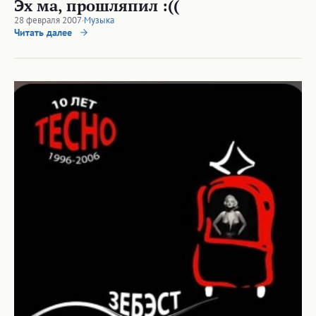
Эх ма, прошляпил :((
28 февраля 2007
·
Музыка
Читать далее