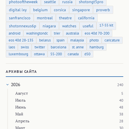
photooftheweek
seattle
russia
shotongt5pro
digital ixy
belgium
corsica
singapore
proverb
sanfrancisco
montreal
theatre
california
17-55 kit
shotonnexus6p
niagara
watches
useful
android
washingtondc
trier
australia
eos 40d 70-200
eos 40d 28-135
belarus
spain
malaysia
photo
caricature
laos
swiss
twitter
barcelona
st. anne
hamburg
luxembourg
ottawa
55-200
canada
d50
АРХИВЫ САЙТА
2026
240
Август
5
Июль
40
Июнь
48
Май
38
Апрель
28
Март
30