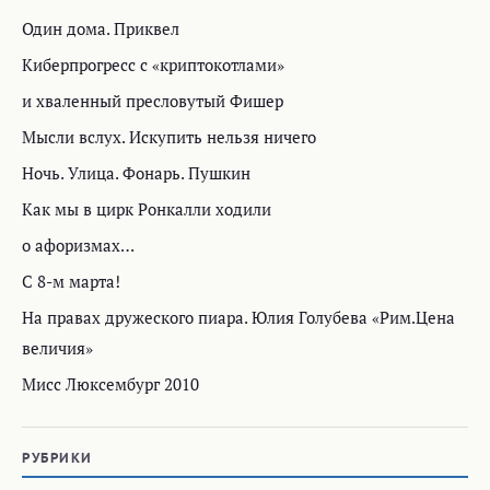
Один дома. Приквел
Киберпрогресс с «криптокотлами»
и хваленный пресловутый Фишер
Мысли вслух. Искупить нельзя ничего
Ночь. Улица. Фонарь. Пушкин
Как мы в цирк Ронкалли ходили
о афоризмах…
C 8-м марта!
На правах дружеского пиара. Юлия Голубева «Рим.Цена
величия»
Мисс Люксембург 2010
РУБРИКИ