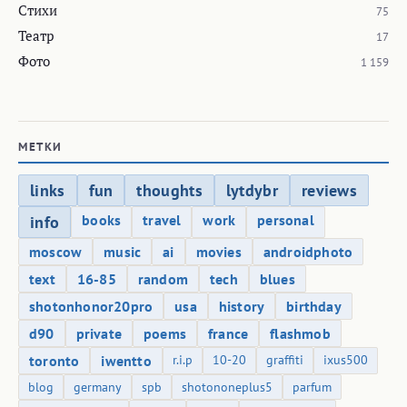
Стихи
75
Театр
17
Фото
1 159
МЕТКИ
links
fun
thoughts
lytdybr
reviews
books
travel
work
personal
info
moscow
music
ai
movies
androidphoto
text
16-85
random
tech
blues
shotonhonor20pro
usa
history
birthday
d90
private
poems
france
flashmob
toronto
iwentto
r.i.p
10-20
graffiti
ixus500
blog
germany
spb
shotononeplus5
parfum